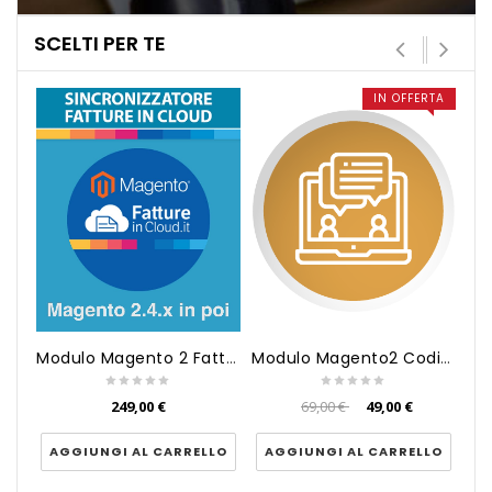
SCELTI PER TE
IN OFFERTA
Modulo Magento2 Codice SDI, Pe...
Modulo Magento 2 Fatture in Cl...
69,00 €
49,00 €
249,00 €
AGGIUNGI AL CARRELLO
A
AGGIUNGI AL CARRELLO