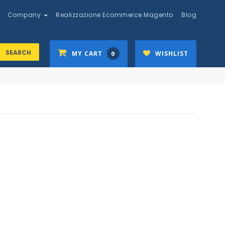
Company
Realizzazione Ecommerce Magento
Blog
SEARCH
MY CART
WISHLIST
0